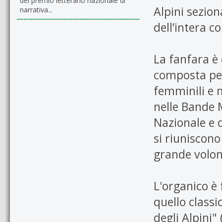
del premio letterario nazionale di
Alpini sezio
narrativa...
dell’intera 
La fanfara è
composta per
femminili e m
nelle Bande M
Nazionale e d
si riuniscon
grande volon
L'organico è 
quello classi
degli Alpini"