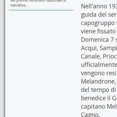
del premio letterario nazionale di
Nell'anno 193
narrativa...
guida del se
capogruppo fi
viene fissato
Domenica 7 s
Acqui, Sampi
Canale, Priocc
ufficialment
vengono resi 
Melandrone, 
del tempo di
benedice il 
capitano Mel
Cagno.