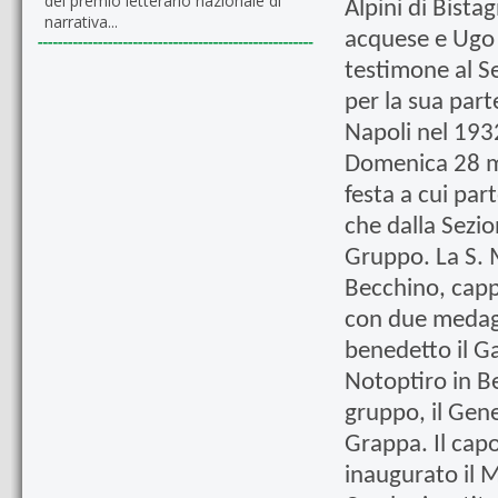
del premio letterario nazionale di
Alpini di Bist
narrativa...
acquese e Ugo 
testimone al S
per la sua par
Napoli nel 193
Domenica 28 m
festa a cui par
che dalla Sezio
Gruppo. La S. 
Becchino, capp
con due medagl
benedetto il G
Notoptiro in Be
gruppo, il Gen
Grappa. Il ca
inaugurato il 